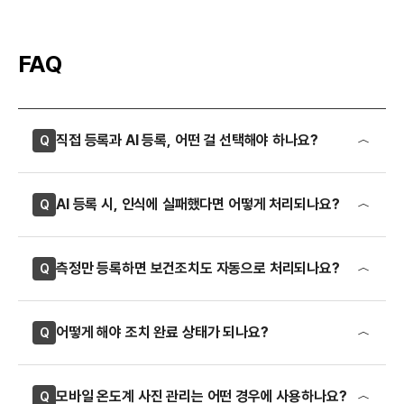
FAQ
직접 등록과 AI 등록, 어떤 걸 선택해야 하나요?
Q
사진이 있다면, [AI 등록]이 빨라요. 사진이 없거나 인식이
어려운 환경이면 직접등록을 추천해요.
AI 등록 시, 인식에 실패했다면 어떻게 처리되나요?
Q
빨간색으로 표시되며, 체감온도 등록 화면에서 직접 수정할 수
있어요.
측정만 등록하면 보건조치도 자동으로 처리되나요?
Q
온도·습도·구역·측정 시간 중 일부만 인식되지 않아도 인식된
값은 그대로 유지되며, 빠진 항목만 수동 입력하면 돼요.
자동 판정은 시스템이, 조치 이행은 사용자가 해요. 체감온도가
31℃ 이상 측정되었을 때, 폭염작업 의무조치 체크리스트를
어떻게 해야 조치 완료 상태가 되나요?
Q
자동으로 띄워드려요.
실제 보건조치(냉방·시간조정·휴식 등) 이행 여부는 [조치내용
사전 점검의 경우 조치 내용을 입력하면 조치 완료 상태로
등록]에서 사용자가 직접 체크하고 기록해야 법적 의무가
반영되고, 체감 온도 측정의 경우 [법적 의무] 보건 조치에
모바일 온도계 사진 관리는 어떤 경우에 사용하나요?
Q