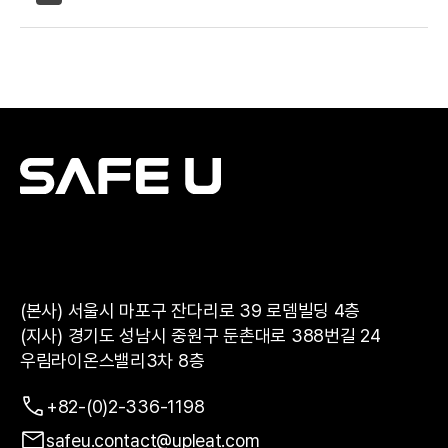
충족됩니다.
체크했을 경우 조치 완료 상태로 반영돼요.
협력사 직원이나 현장 순회자가 모바일로 온도계 사진만 촬영해
보관함에 올려두면, 안전관리자가 사무실 데스크탑에서
보관함의 사진을 불러와 체감온도를 등록할 수 있어요.
(본사) 서울시 마포구 잔다리로 39 로뎀빌딩 4층
(지사) 경기도 성남시 중원구 둔촌대로 388번길 24
우림라이온스밸리3차 8층
+82-(0)2-336-1198
safeu.contact@upleat.com